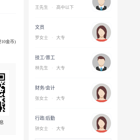
王先生
·
高中以下
文员
罗女士
·
大专
10金币)
技工/普工
林先生
·
大专
财务/会计
张女士
·
大专
行政/后勤
息
钟女士
·
大专