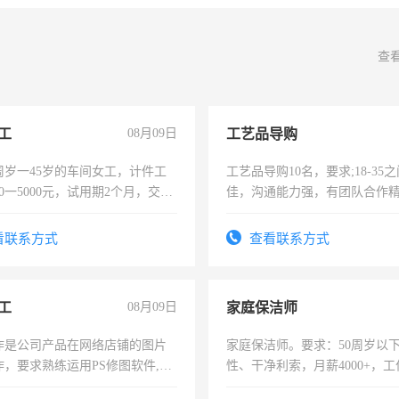
查
工
08月09日
工艺品导购
周岁一45岁的车间女工，计件工
工艺品导购10名，要求;18-35
00一5000元，试用期2个月，交五
佳，沟通能力强，有团队合作
年薪假，年底福利
上进心，有工作经验者优先！
看联系方式
查看联系方式
工
08月09日
家庭保洁师
作是公司产品在网络店铺的图片
家庭保洁师。要求：50周岁以
作，要求熟练运用PS修图软件,工
性、干净利索，月薪4000+，
每天8小时，待遇优厚。
时间灵活，不需坐班，适合宝