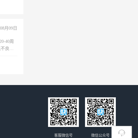
08月09日
0-40周
无不良嗜
准八人间住
倒，每月
0小时
客服微信号
微信公众号