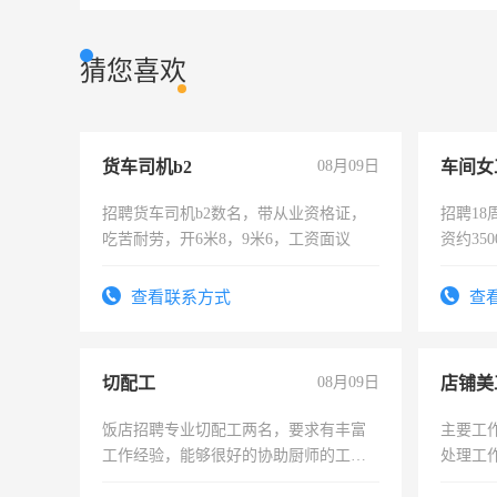
猜您喜欢
货车司机b2
08月09日
车间女
招聘货车司机b2数名，带从业资格证，
招聘18
吃苦耐劳，开6米8，9米6，工资面议
资约35
险，有
查看联系方式
查
切配工
08月09日
店铺美
饭店招聘专业切配工两名，要求有丰富
主要工
工作经验，能够很好的协助厨师的工
处理工
作。包吃住，每月有公休，工资3500-
作时间