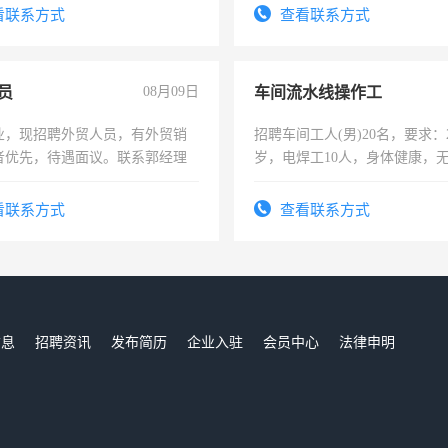
太太等。
看联系方式
查看联系方式
员
08月09日
车间流水线操作工
业，现招聘外贸人员，有外贸销
招聘车间工人(男)20名，要求：2
者优先，待遇面议。联系郭经理
岁，电焊工10人，身体健康，
好。薪资：4500-7000元，标
宿，免费发放劳保用品，两班
看联系方式
查看联系方式
25号准时发放工资，工作时间1
信息
招聘资讯
发布简历
企业入驻
会员中心
法律申明
们